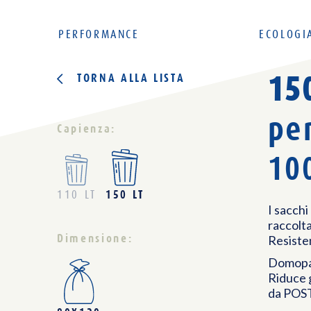
PERFORMANCE
ECOLOGI
15
TORNA ALLA LISTA
per
Capienza:
10
150 LT
110 LT
I sacchi
raccolta
Dimensione:
Resisten
Domopak
Riduce g
da POST