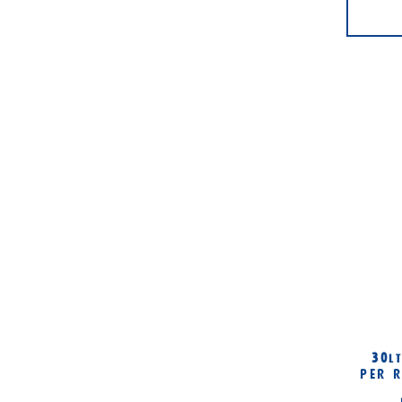
30
L
PER R