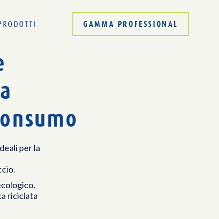
GAMMA PROFESSIONAL
PRODOTTI
e
ta
consumo
eali per la
ccio.
ecologico.
a riciclata