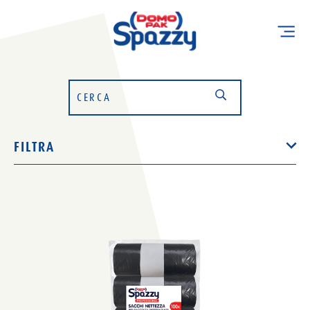
FILTRA
Destinazione
TUTTI
CUCINA
CONDOMINIO
Capienza