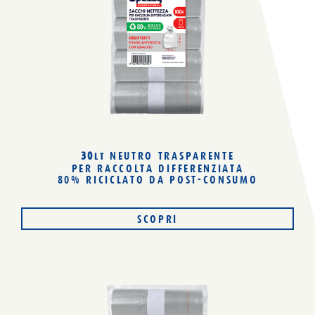
NERO
Tecnologie
TUTTI
SALDATURA FONDONODO
FONDO ANTIGOCCIA
Tipo di chiusura
30
NEUTRO TRASPARENTE
LT
TUTTI
PER RACCOLTA DIFFERENZIATA
LEGACCI
80% RICICLATO
DA POST-CONSUMO
SCOPRI