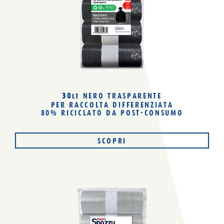
TUTTI
30 LT
110 LT
150 LT
160 LT
Materiale
30
NERO TRASPARENTE
LT
TUTTI
PER RACCOLTA DIFFERENZIATA
80% PLASTICA RICICLATA
80% RICICLATO
DA POST-CONSUMO
100% PLASTICA RICICLATA
BIODEGRADABILE E COMPOSTABILE
SCOPRI
Colore
TUTTI
COLORATO
TRASPARENTE