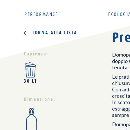
PERFORMANCE
ECOLOGI
Pr
TORNA ALLA LISTA
Capienza:
Domopak 
doppio s
tenuta.
Le prat
30 LT
chiusura
Con anti
crescita
Dimensione:
In scato
estraggo
sempre 
Domopak