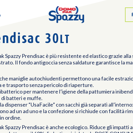
A
endisac 30
LT
Spazzy Prendisac è più resistente ed elastico grazie alla
trato. Il fondo antigoccia senza saldature garantisce la m
iche maniglie autochiudenti permettono una facile estrazi
 e trasporto senza pericolo di riaperture.
batterico per mantenere l’igiene della pattumiera inibend
 di batteri e muffe.
la dispenser “UsaFacile” con sacchi già separati all’interno: 
no ad un ad uno e la confezione si richiude con facilità r
in ordine.
 Spazzy Prendisac è anche ecologico. Riduce gli impatti a