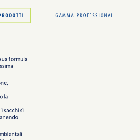
PRODOTTI
GAMMA PROFESSIONAL
 sua formula
assima
one,
o la
i sacchi si
imanendo
mbientali